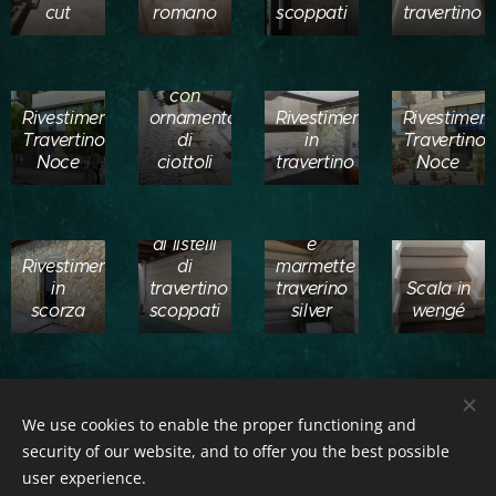
cut
romano
scoppati
travertino
Pavimento
in
chianche
con
Rivestimento
ornamento
Rivestimento
Rivestimen
Travertino
di
in
Travertino
Rivestimento
Noce
ciottoli
travertino
Noce
con
listelli in
Rivestimento
travertino
di listelli
e
Rivestimento
di
marmette
in
travertino
traverino
Scala in
scorza
scoppati
silver
wengé
Posacenere
da
Scala in
Rivestimento
esterno
Rivestimen
We use cookies to enable the proper functioning and
travertino
misto in
in
Travertino
security of our website, and to offer you the best possible
venato
travertino
travertino
Noce
user experience.