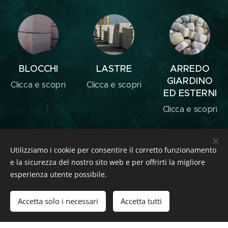
BLOCCHI
LASTRE
ARREDO
GIARDINO
Clicca e scopri
Clicca e scopri
ED ESTERNI
Clicca e scopri
Utilizziamo i cookie per consentire il corretto funzionamento
e la sicurezza del nostro sito web e per offrirti la migliore
SFOGLIA LA GALLERY
esperienza utente possibile.
Accetta solo i necessari
Accetta tutti
CLICCA QUI!